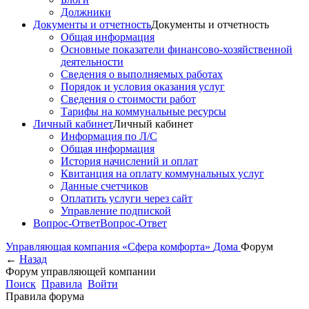
Должники
Документы и отчетность
Документы и отчетность
Общая информация
Основные показатели финансово-хозяйственной
деятельности
Сведения о выполняемых работах
Порядок и условия оказания услуг
Сведения о стоимости работ
Тарифы на коммунальные ресурсы
Личный кабинет
Личный кабинет
Информация по Л/С
Общая информация
История начислений и оплат
Квитанция на оплату коммунальных услуг
Данные счетчиков
Оплатить услуги через сайт
Управление подпиской
Вопрос-Ответ
Вопрос-Ответ
Управляющая компания «Сфера комфорта»
Дома
Форум
←
Назад
Форум управляющей компании
Поиск
Правила
Войти
Правила форума