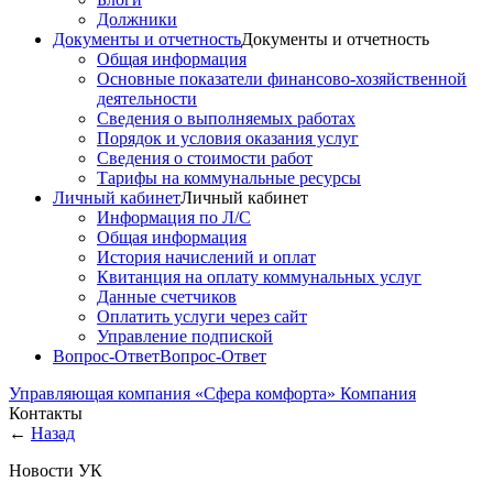
Должники
Документы и отчетность
Документы и отчетность
Общая информация
Основные показатели финансово-хозяйственной
деятельности
Сведения о выполняемых работах
Порядок и условия оказания услуг
Сведения о стоимости работ
Тарифы на коммунальные ресурсы
Личный кабинет
Личный кабинет
Информация по Л/С
Общая информация
История начислений и оплат
Квитанция на оплату коммунальных услуг
Данные счетчиков
Оплатить услуги через сайт
Управление подпиской
Вопрос-Ответ
Вопрос-Ответ
Управляющая компания «Сфера комфорта»
Компания
Контакты
←
Назад
Новости УК